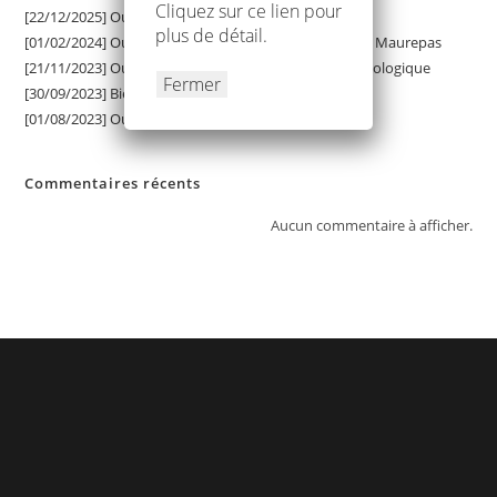
Cliquez sur
ce lien
pour
[22/12/2025] Ouverture d’une seconde IRM
plus de détail.
[01/02/2024] Ouverture du Pole Ophtalmologique de Maurepas
[21/11/2023] Ouverture prochaine d’un pôle ophtalmologique
Fermer
[30/09/2023] Bienvenue aux 4 nouveaux praticiens !
[01/08/2023] Ouverture d’une IRM
Commentaires récents
Aucun commentaire à afficher.