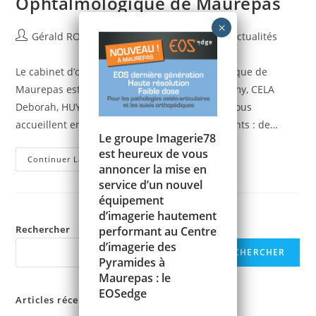
Ophtalmologique de Maurepas
Auteur/autrice
Publication
Post
Gérald ROUSSEL
1 février 2024
Actualités
de
publiée :
category:
la
Le cabinet d’ophtalmologie, Pole Ophtalmologique de
publication :
Maurepas est ouvert Les docteurs AGBESSI Lémy, CELA
Deborah, HUYNH Odile, et HUBAULT Béatrice vous
accueillent en consultation, ainsi que les patients : de…
Le groupe Imagerie78
est heureux de vous
[01/02/2024]
Continuer La Lecture
annoncer la mise en
Ouverture
Du
service d’un nouvel
Pole
Ophtalmologique
équipement
De
d’imagerie hautement
Maurepas
Rechercher
performant au Centre
d’imagerie des
RECHERCHER
Pyramides à
Maurepas : le
EOSedge
Articles récents