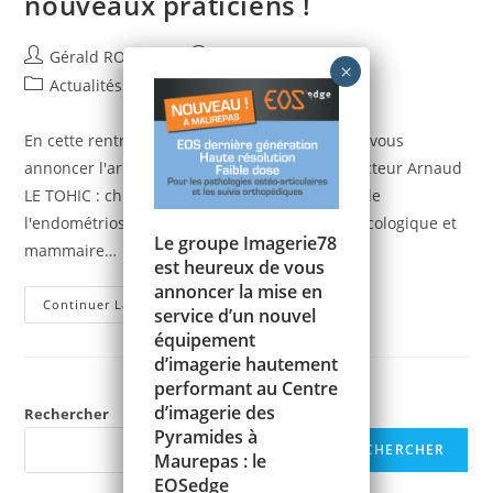
nouveaux praticiens !
Auteur/autrice
Publication
Gérald ROUSSEL
30 septembre 2023
de
publiée :
Post
Actualités
la
category:
publication :
En cette rentrée 2023, nous avons le plaisir de vous
annoncer l'arrivée de nouveaux praticiens: Docteur Arnaud
LE TOHIC : chirurgie gynécologique, chirurgie de
l'endométriose, chirurgie cancérologique gynécologique et
Le groupe Imagerie78
mammaire…
est heureux de vous
annoncer la mise en
[30/09/2023]
Continuer La Lecture
service d’un nouvel
Bienvenue
Aux
équipement
4
d’imagerie hautement
Nouveaux
Praticiens
performant au Centre
!
d’imagerie des
Rechercher
Pyramides à
RECHERCHER
Maurepas : le
EOSedge