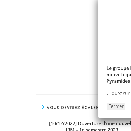
3 nouveaux prat
Docteur SOL
Docteur SER
cancérologi
ÉTIQUETTES
:
SPECIA
Le groupe 
nouvel équ
Read
Pyramides 
more
articles
Cliquez sur
Fermer
VOUS DEVRIEZ ÉGALEMENT AIMER
[10/12/2022] Ouverture d’une nouvel
IRM – 1e semestre 2023