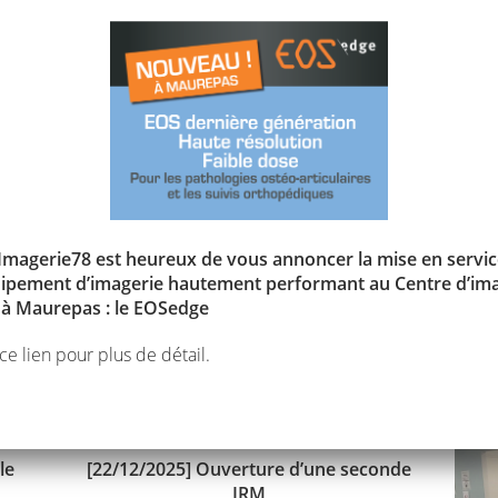
iciens ont fait leur arrivée au Centre Médical des Pyramides en 20
TYS Barbara
, oncologue radiothérapeuthe
OR Julien
et
Docteur HEQUET Delphine
, tous deux chirurgiens spéc
e mammaire et gynécologique
LISTE
Imagerie78 est heureux de vous annoncer la mise en servic
ipement d’imagerie hautement performant au Centre d’ima
à Maurepas : le EOSedge
[03/01/2023] le Dr Gr
ce lien
pour plus de détail.
le
[22/12/2025] Ouverture d’une seconde
IRM